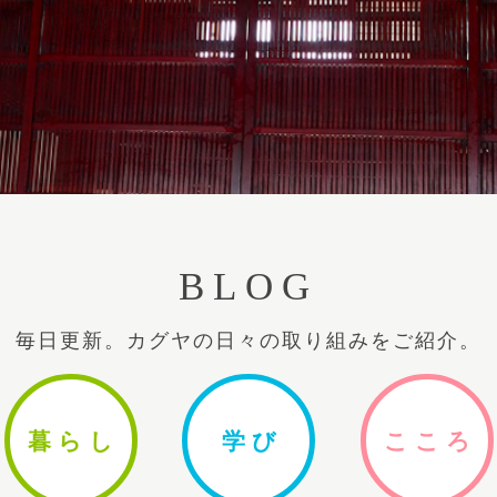
BLOG
毎日更新。カグヤの日々の取り組みをご紹介。
暮ら
し
学
び
ここ
ろ