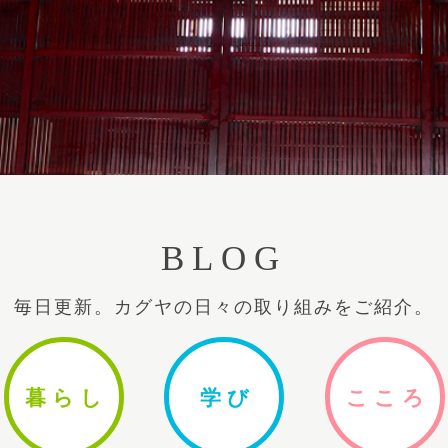
BLOG
毎日更新。カグヤの日々の取り組みをご紹介。
暮ら
し
学
び
ここ
ろ