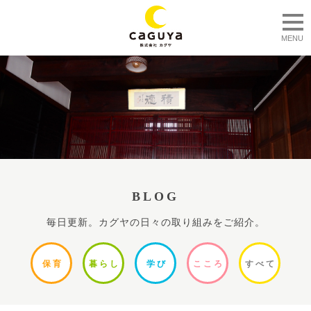
togg
MENU
BLOG
毎日更新。カグヤの日々の取り組みをご紹介。
保
育
暮ら
し
学
び
ここ
ろ
すべ
て