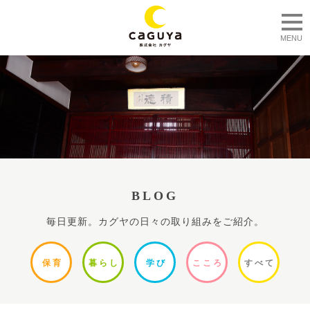
togg
MENU
BLOG
毎日更新。カグヤの日々の取り組みをご紹介。
保
育
暮ら
し
学
び
ここ
ろ
すべ
て