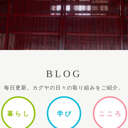
BLOG
毎日更新。カグヤの日々の取り組みをご紹介。
暮ら
し
学
び
ここ
ろ