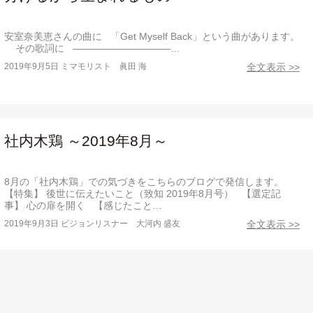
安室奈美恵さんの曲に 「Get Myself Back」という曲があります。
その歌詞に ——————————…
2019年9月5日
ミマモリスト 眞田 海
全文表示 >>
社内木鶏 ～2019年8月～
8月の「社内木鶏」での気づきをこちらのブログで発信します。
【特集】 後世に伝えたいこと（致知 2019年8月号） 【選定記
事】 心の扉を開く 【感じたこと…
2019年9月3日
ビジョンリスナー 大河内 盛友
全文表示 >>