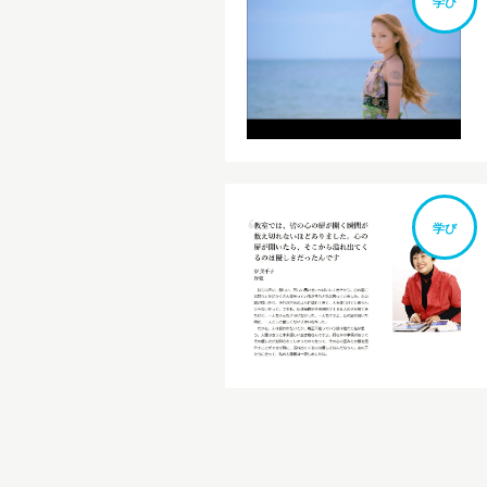
学び
学び