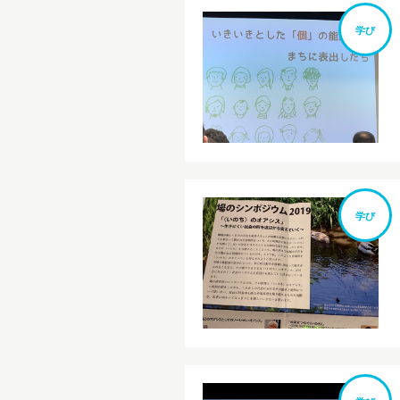
学び
学び