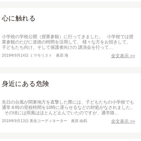
心に触れる
小学校の学校公開（授業参観）に行ってきました。 小学校では授
業参観のたびに道徳の時間を活用して、 様々な方をお招きして、
子どもたち向け、そして保護者向けの 講演会を行って…
2019年9月14日
ミマモリスト 眞田 海
全文表示 >>
身近にある危険
先日の台風が関東地方を直撃した際には、子どもたちの小学校でも
通常８時の登校時間を10時に遅らせるなどの対処がなされました。
その頃には雨風はほとんど止んでいたのですが、通学路…
2019年9月13日
美化コーディネーター 眞田 由莉
全文表示 >>