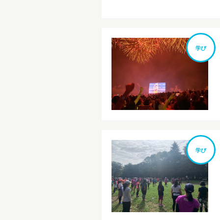
学び
学び