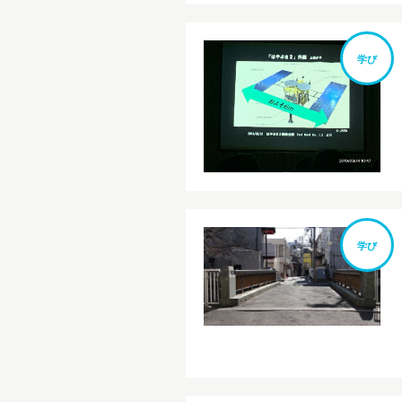
学び
学び