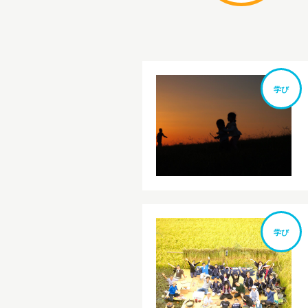
学び
学び