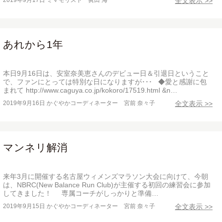
2019年9月17日
ミマモリスト 眞田 海
全文表示 >>
あれから1年
本日9月16日は、安室奈美恵さんのデビュー日＆引退日ということ
で、ファンにとっては特別な日になりますが･･･ ◆愛と感謝に包
まれて http://www.caguya.co.jp/kokoro/17519.html &n…
2019年9月16日
かぐやかコーディネーター 宮前 奈々子
全文表示 >>
マンネリ解消
来年3月に開催する名古屋ウィメンズマラソン大会に向けて、今朝
は、NBRC(New Balance Run Club)が主催する初回の練習会に参加
してきました！ 専属コーチがしっかりと準備…
2019年9月15日
かぐやかコーディネーター 宮前 奈々子
全文表示 >>