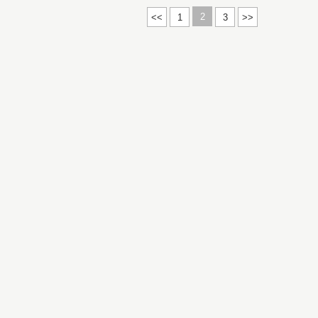
2
<<
1
3
>>