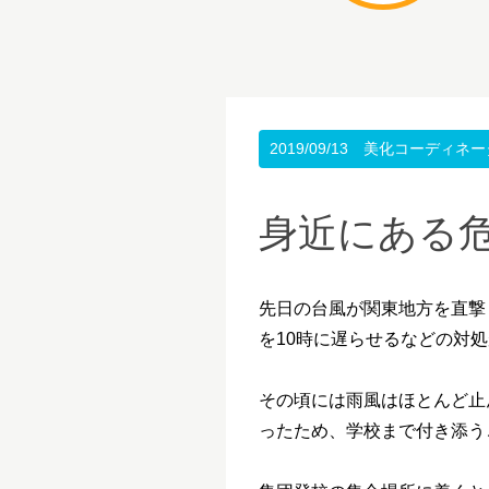
2019/09/13
美化コーディネー
身近にある
先日の台風が関東地方を直撃
を
10
時に遅らせるなどの対処
その頃には雨風はほとんど止
ったため、学校まで付き添う