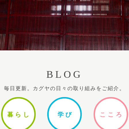
BLOG
毎日更新。カグヤの日々の取り組みをご紹介。
暮ら
し
学
び
ここ
ろ