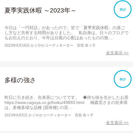
夏季実践休暇 ～2023年～
学び
今日は「一円対話」があったので、皆で「夏季実践休暇」の過ご
し方など共有する時間がありました。 私自身は、日々のブログで
もお伝えのとおり、今年は台風の心配はあったものの無…
2023年8月18日
かぐやかコーディネーター 宮前 奈々子
全文表示 >>
多様の強さ
学び
昨日に引き続き、在来茶についてです。 ◆持ち味を生かしたお茶
https://www.caguya.co.jp/hoiku/49893.html 楠森堂さまの在来茶
は、多種多様な品種 (固有種) の混…
2023年8月5日
かぐやかコーディネーター 宮前 奈々子
全文表示 >>