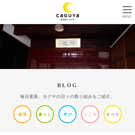
togg
MENU
BLOG
毎日更新。カグヤの日々の取り組みをご紹介。
保
育
暮ら
し
学
び
ここ
ろ
すべ
て