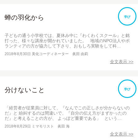
蝉の羽化から
学び
子どもの通う小学校では、夏休み中に『わくわくスクール』と銘
打った、様々な講座が開かれていました。 地域のNPO法人やボ
ランティアの方が協力して下さり、おもしろ実験をして科…
2018年8月30日
美化コーディネーター 眞田 由莉
全文表示 >>
分けないこと
学び
「経営者が従業員に対して、『なんでこの正しさが分からないの
だ』と 紛糾するのは間違いで、『自分の伝え方がまずかったの
だ』と考えることの方が、 よっぽど重要である」 という…
2018年8月29日
ミマモリスト 眞田 海
全文表示 >>