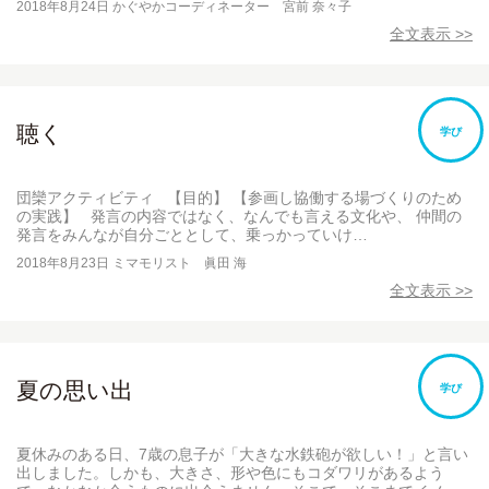
2018年8月24日
かぐやかコーディネーター 宮前 奈々子
全文表示 >>
聴く
学び
団欒アクティビティ 【目的】 【参画し協働する場づくりのため
の実践】 発言の内容ではなく、なんでも言える文化や、 仲間の
発言をみんなが自分ごととして、乗っかっていけ…
2018年8月23日
ミマモリスト 眞田 海
全文表示 >>
夏の思い出
学び
夏休みのある日、7歳の息子が「大きな水鉄砲が欲しい！」と言い
出しました。しかも、大きさ、形や色にもコダワリがあるよう