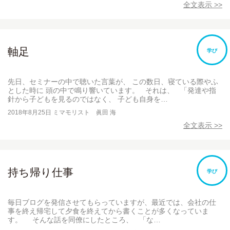
全文表示 >>
軸足
学び
先日、セミナーの中で聴いた言葉が、 この数日、寝ている際やふ
とした時に 頭の中で鳴り響いています。 それは、 「発達や指
針から子どもを見るのではなく、 子ども自身を…
2018年8月25日
ミマモリスト 眞田 海
全文表示 >>
持ち帰り仕事
学び
毎日ブログを発信させてもらっていますが、最近では、会社の仕
事を終え帰宅して夕食を終えてから書くことが多くなっていま
す。 そんな話を同僚にしたところ、 「な…