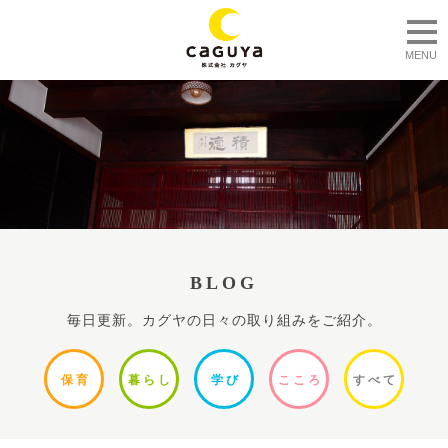
togg
MENU
BLOG
毎日更新。カグヤの日々の取り組みをご紹介。
保
育
暮ら
し
学
び
ここ
ろ
すべ
て