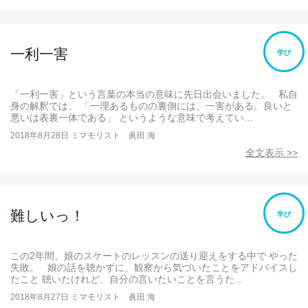
一利一害
学び
「一利一害」という言葉の本当の意味に先日出会いました。 私自
身の解釈では、 「一理あるものの裏側には、一害がある。良いと
悪いは表裏一体である」 というような意味で考えてい…
2018年8月28日
ミマモリスト 眞田 海
全文表示 >>
難しいっ！
学び
この2年間、娘のスケートのレッスンの送り迎えをする中で やった
失敗。 娘の話を聴かずに、観察から気づいたことをアドバイスし
たこと 聴いたけれど、自分の言いたいことを言うた…
2018年8月27日
ミマモリスト 眞田 海