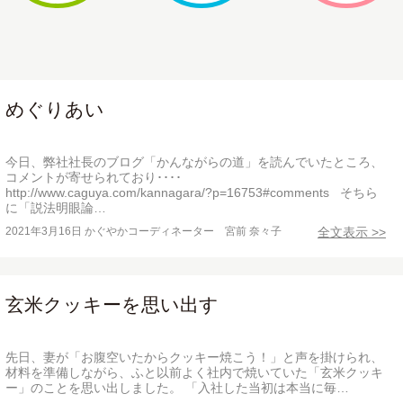
めぐりあい
今日、弊社社長のブログ「かんながらの道」を読んでいたところ、
コメントが寄せられており････
http://www.caguya.com/kannagara/?p=16753#comments そちら
に「説法明眼論…
2021年3月16日
かぐやかコーディネーター 宮前 奈々子
全文表示 >>
玄米クッキーを思い出す
先日、妻が「お腹空いたからクッキー焼こう！」と声を掛けられ、
材料を準備しながら、ふと以前よく社内で焼いていた「玄米クッキ
ー」のことを思い出しました。 「入社した当初は本当に毎…