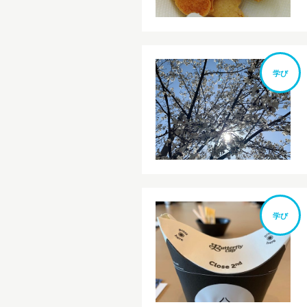
学び
学び