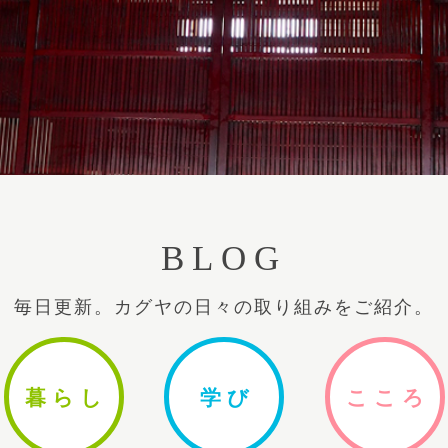
BLOG
毎日更新。カグヤの日々の取り組みをご紹介。
暮ら
し
学
び
ここ
ろ