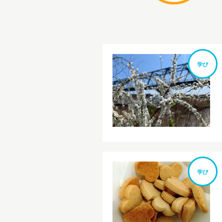
学び
学び