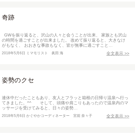
奇跡
GWを振り返ると、沢山の人々と会うことが出来、 家族とも沢山
の時間を過ごすことが出来ました。 改めて振り返ると、大きなけ
がもなく、 おおきな事故もなく、皆が無事に過ごすこと…
2018年5月6日
ミマモリスト 眞田 海
全文表示 >>
姿勢のクセ
連休中だったこともあり、友人とフラッと箱根の日帰り温泉へ行っ
てきました。^^ そして、頭痛や肩こりもあったので温泉内のマ
ッサージを受けてみると、日々の姿勢…
2018年5月6日
かぐやかコーディネーター 宮前 奈々子
全文表示 >>