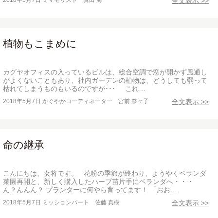
2018年5月7日
ミマモリスト 眞田 海
全文表示 >>
植物もこまめに
カグヤオフィスの入っているビルは、総合空調で窓が開かず風通し
がよくないこともあり、社内ガーデンの植物は、どうしても弱って
枯れてしまうものもいるのですが･･･ これ…
2018年5月7日
かぐやかコーディネーター 宮前 奈々子
全文表示 >>
命の継承
こんにちは、女将です。 花粉の季節が終わり、ようやくベランダ
菜園再開と、新しく購入したハーブ苗片手にベランダへ・・・
ん？んんん？ プランターに何やら育ってます！ 「おお…
2018年5月7日
ミッションパート 佐藤 真樹
全文表示 >>