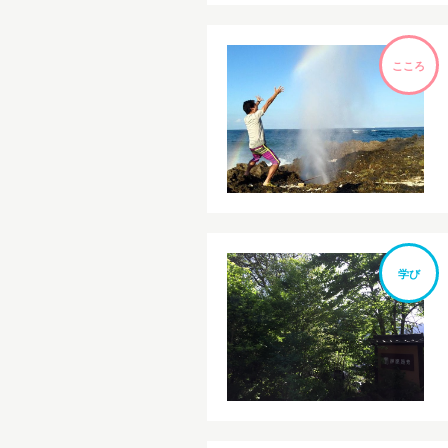
こころ
学び