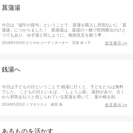
菖蒲湯
今日は「端午の節句」ということで、菖蒲を購入し邪気払いに「菖
蒲湯」につかりました！ 菖蒲湯は、薬湯の一種で民間療法のひと
つでもあり、ゆず湯と同じように、無病息災を願う季…
2018年5月5日
かぐやかコーディネーター 宮前 奈々子
全文表示 >>
銭湯へ
今日は子どもの日ということで 銭湯に行くと、子どもたちは無料
でした。 こどもの日といえば、「しょうぶ湯」 薬効があり、古く
から邪気を払うと信じられている菖蒲を用いて、 葉や根を刻…
2018年5月5日
ミマモリスト 眞田 海
全文表示 >>
あるものを活かす