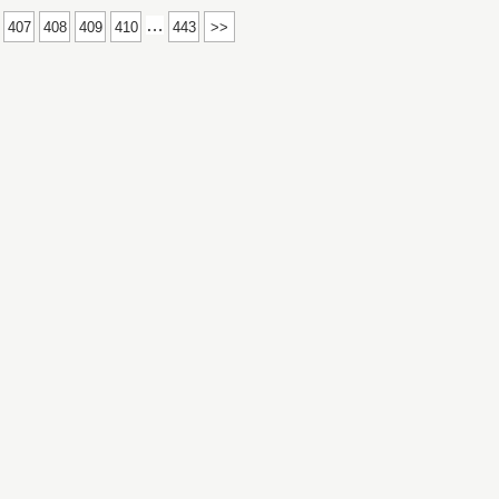
…
407
408
409
410
443
>>