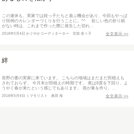
この連休も、実家では姪っ子たちと遊ぶ機会があり、今回もやっぱ
り恒例のカレンダーづくりを行うことに。^^ 欲しい色の折り紙
がない時は、これまで作った際に発生した切れ…
2018年5月4日
かぐやかコーディネーター 宮前 奈々子
全文表示 >>
絆
長野の妻の実家に来ています。 こちらの地域はまだまだ田植えも
されておらず、 今月末が田植えの時期です。 夜は8度を下回り、よ
うやく春が来たという感じでもあります。 燕が巣を作り、…
2018年5月4日
ミマモリスト 眞田 海
全文表示 >>