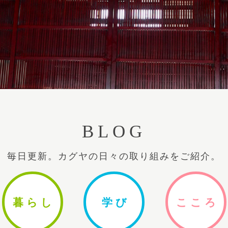
BLOG
毎日更新。カグヤの日々の取り組みをご紹介。
暮ら
し
学
び
ここ
ろ