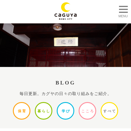
togg
MENU
BLOG
毎日更新。カグヤの日々の取り組みをご紹介。
保
育
暮ら
し
学
び
ここ
ろ
すべ
て