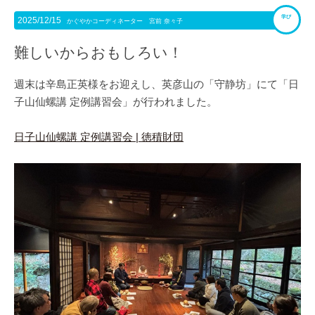
学び
2025/12/15
かぐやかコーディネーター 宮前 奈々子
難しいからおもしろい！
週末は辛島正英様をお迎えし、英彦山の「守静坊」にて「日
子山仙螺講 定例講習会」が行われました。
日子山仙螺講 定例講習会 | 徳積財団