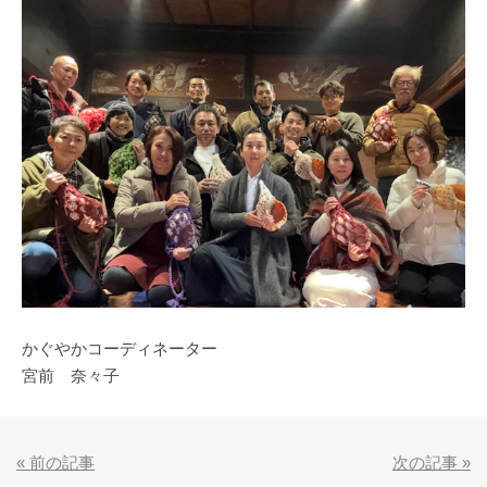
かぐやかコーディネーター
宮前 奈々子
«
前の記事
次の記事
»