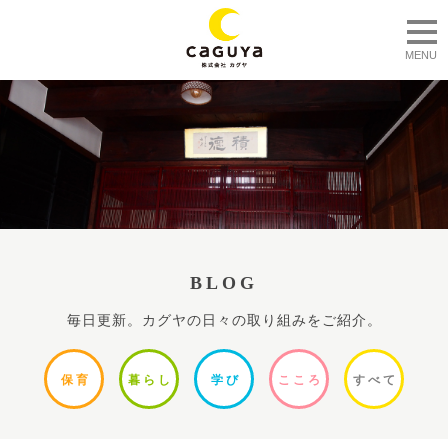
togg
MENU
BLOG
毎日更新。カグヤの日々の取り組みをご紹介。
保
育
暮ら
し
学
び
ここ
ろ
すべ
て