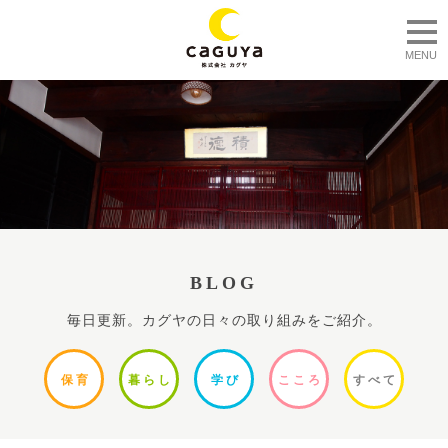
togg
MENU
BLOG
毎日更新。カグヤの日々の取り組みをご紹介。
保
育
暮ら
し
学
び
ここ
ろ
すべ
て