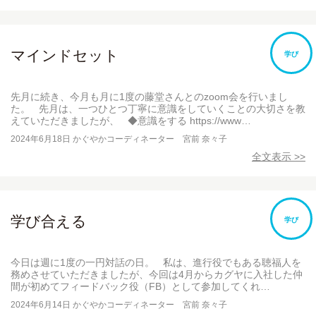
マインドセット
学び
先月に続き、今月も月に1度の藤堂さんとのzoom会を行いまし
た。 先月は、一つひとつ丁寧に意識をしていくことの大切さを教
えていただきましたが、 ◆意識をする https://www…
2024年6月18日
かぐやかコーディネーター 宮前 奈々子
全文表示 >>
学び合える
学び
今日は週に1度の一円対話の日。 私は、進行役でもある聴福人を
務めさせていただきましたが、今回は4月からカグヤに入社した仲
間が初めてフィードバック役（FB）として参加してくれ…
2024年6月14日
かぐやかコーディネーター 宮前 奈々子