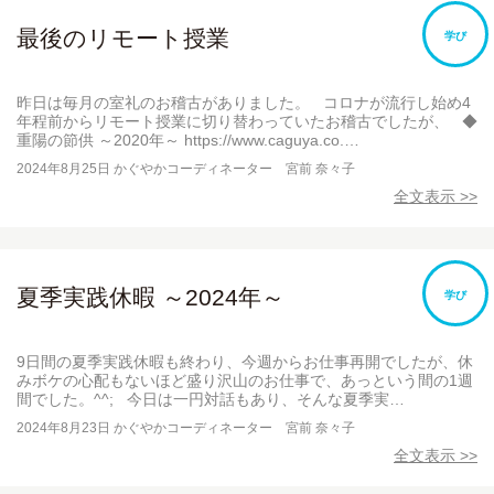
最後のリモート授業
学び
昨日は毎月の室礼のお稽古がありました。 コロナが流行し始め4
年程前からリモート授業に切り替わっていたお稽古でしたが、 ◆
重陽の節供 ～2020年～ https://www.caguya.co.…
2024年8月25日
かぐやかコーディネーター 宮前 奈々子
全文表示 >>
夏季実践休暇 ～2024年～
学び
9日間の夏季実践休暇も終わり、今週からお仕事再開でしたが、休
みボケの心配もないほど盛り沢山のお仕事で、あっという間の1週
間でした。^^; 今日は一円対話もあり、そんな夏季実…
2024年8月23日
かぐやかコーディネーター 宮前 奈々子
全文表示 >>