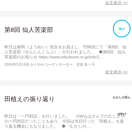
全文表示 >>
第8回 仙人苦楽部
学び
昨日は姚明（ようめい）先生をお迎えし、守静坊にて「第8回 仙
人苦楽部（せんにんくらぶ）」が行われました。 ◆第8回 仙人
苦楽部のお知らせ https://www.tokutsumi.or.jp/info/1…
2024年5月19日
かぐやかコーディネーター 宮前 奈々子
全文表示 >>
田植えの振り返り
むかしの田ん
ぼ学び
昨日は「一円対話」を行いました。 GWもはさんでの久しぶり
の一円対話だったこともあり、今回は先日行った「田植え」を振
り返る機会にもなりました。 ◆「むかしの…