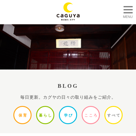
togg
MENU
BLOG
毎日更新。カグヤの日々の取り組みをご紹介。
保
育
暮ら
し
学
び
ここ
ろ
すべ
て