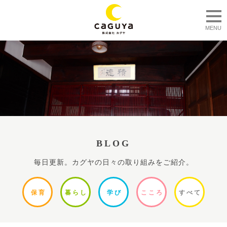
togg
MENU
BLOG
毎日更新。カグヤの日々の取り組みをご紹介。
保
育
暮ら
し
学
び
ここ
ろ
すべ
て