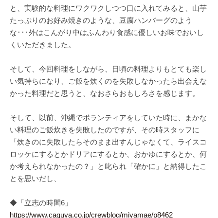
と、実験的な料理にワクワクしつつ口に入れてみると、山芋
たっぷりのお好み焼きのような、豆腐ハンバーグのよう
な･･･外はこんがり中はふんわり食感に優しいお味でおいし
くいただきました。
そして、今回料理をしながら、日頃の料理よりもとても楽し
い気持ちになり、ご飯を炊くのを失敗しなかったら出会えな
かった料理だと思うと、なおさらおもしろさを感じます。
そして、以前、沖縄でボランティアをしていた時に、まかな
い料理のご飯炊きを失敗したのですが、その時スタッフに
「炊きのに失敗したらそのまま出すんじゃなくて、ライスコ
ロッケにするとかドリアにするとか、おかゆにするとか、何
か考えられなかったの？」と叱られ「確かに」と納得したこ
とを思いだし、
◆「立志の時間6」
https://www.caguya.co.jp/crewblog/miyamae/p8462