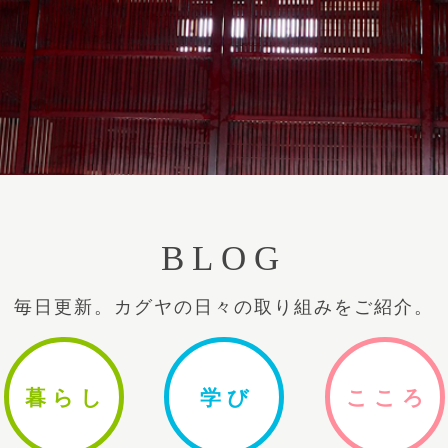
BLOG
毎日更新。カグヤの日々の取り組みをご紹介。
暮ら
し
学
び
ここ
ろ