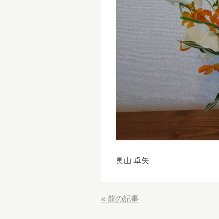
奥山 卓矢
«
前の記事