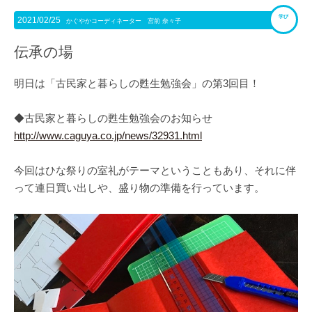
学び
2021/02/25
かぐやかコーディネーター 宮前 奈々子
伝承の場
明日は「古民家と暮らしの甦生勉強会」の第3回目！
◆古民家と暮らしの甦生勉強会のお知らせ
http://www.caguya.co.jp/news/32931.html
今回はひな祭りの室礼がテーマということもあり、それに伴
って連日買い出しや、盛り物の準備を行っています。