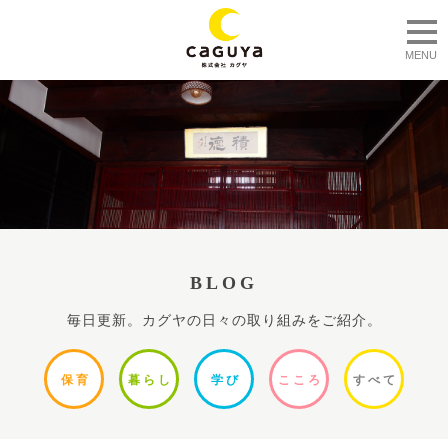
togg
MENU
BLOG
毎日更新。カグヤの日々の取り組みをご紹介。
保
育
暮ら
し
学
び
ここ
ろ
すべ
て