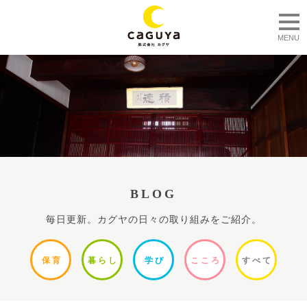
togg
MENU
BLOG
毎日更新。カグヤの日々の取り組みをご紹介。
保
育
暮ら
し
学
び
ここ
ろ
すべ
て