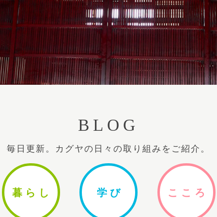
BLOG
毎日更新。カグヤの日々の取り組みをご紹介。
暮ら
し
学
び
ここ
ろ