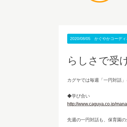
2020/08/05
かぐやかコーディ
らしさで受
カグヤでは毎週「一円対話」を
◆学び合い
http://www.caguya.co.jp/mana
先週の一円対話も、保育園の