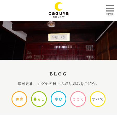
togg
MENU
BLOG
毎日更新。カグヤの日々の取り組みをご紹介。
保
育
暮ら
し
学
び
ここ
ろ
すべ
て