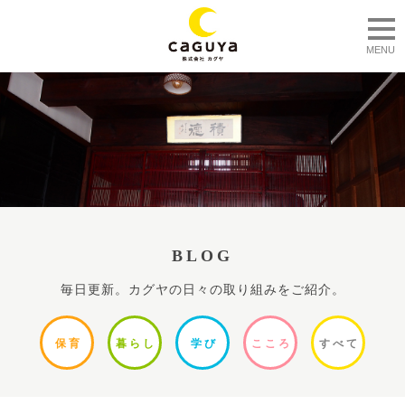
togg
MENU
BLOG
毎日更新。カグヤの日々の取り組みをご紹介。
保
育
暮ら
し
学
び
ここ
ろ
すべ
て