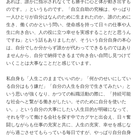
あれば、誰かに指示されなくても勝手に心と体が動き出すも
のです。」というものです。「自立自助の究極は、やっぱり
一人ひとりが自分はなんのために生まれたのか、誰のために
生き、働くのかという問い、使命感を持って日々の仕事や人
生に向き合い、人の役に立つ幸せを実感することだと思うん
ですね」という話もありましたが、そういう自分自身の本心
は、自分でしか分からず誰かが代わってできるものではあり
ませんから、自分で納得できるまで向き合い自問し見つけて
いくことは大事なことだと感じています。
私自身も「人生このままでいいのか」「何かのせいにしてい
る自分はもう嫌だ」「自分の人生を自分で生きてみたい」と
いう思いが強くなり、かつての転職活動の際に、「持続可能
な社会へと繋がる働きがしたい。そのために自分を使いた
い。」という自分の大事にしたい人生目的が明確になって、
それを守って働ける会社を探す中でカグヤと出会え、日々奮
闘しながらも仕事の充実と共に、人生の充実、幸せを感じな
がら過ごさせてもらっている毎日ですが、やっぱり自分自身