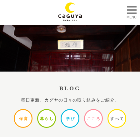
togg
MENU
BLOG
毎日更新。カグヤの日々の取り組みをご紹介。
保
育
暮ら
し
学
び
ここ
ろ
すべ
て