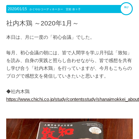
学び
2020/01/15
かぐやかコーディネーター 宮前 奈々子
社内木鶏 ～2020年1月～
本日は、月に一度の「初心会議」でした。
毎月、初心会議の朝には、皆で人間学を学ぶ月刊誌「致知」
を読み、自身の実践と照らし合わせながら、皆で感想を共有
し学び合う「社内木鶏」を行っていますが、今月もこちらの
ブログで感想文を発信していきたいと思います。
◆社内木鶏
https://www.chichi.co.jp/study/contentsstudy/shanaimokkei_about