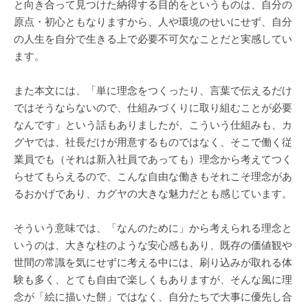
と向き合って見つけた納得する目的をというものは、自分の
原点・初心ともなりますから、人や環境のせいにせず、自分
の人生を自分で生きる上で必要不可欠なことだと実感してい
ます。
また本文には、「単に理念をつくったり、言葉で伝えるだけ
ではそうならないので、仕組みづくりに取り組むことが必要
なんです」という話もありましたが、こういう仕組みも、カ
グヤでは、社長だけが用意するものではなく、そこで働く従
業員でも（それは新入社員であっても）理念から考えてつく
らせてもらえるので、こんな自由な働きもそれこそ理念があ
るおかげであり、カグヤの大きな魅力だとも感じています。
そういう意味では、「なんのために」から考えられる理念と
いうのは、大きな柱のような安心感もあり、既存の価値観や
世間の常識を気にせずに考える中には、刷り込みが取れる体
験も多く、とても自由で楽しくもありますが、そんな風に理
念が「絵に描いた餅」ではなく、自分たちで大事に優先し合