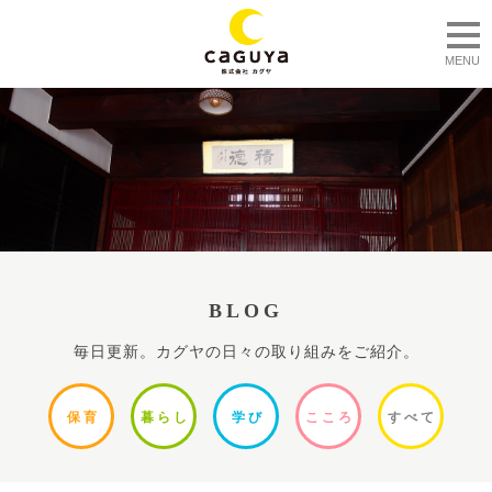
togg
MENU
BLOG
毎日更新。カグヤの日々の取り組みをご紹介。
保
育
暮ら
し
学
び
ここ
ろ
すべ
て