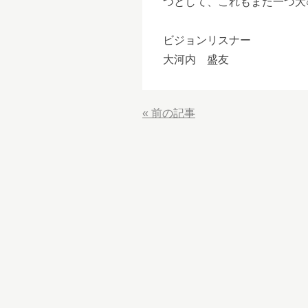
つとして、これもまた一つ大
ビジョンリスナー
大河内 盛友
«
前の記事