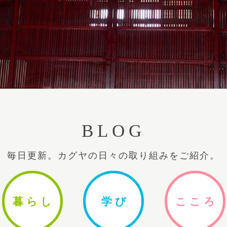
BLOG
毎日更新。カグヤの日々の取り組みをご紹介。
暮ら
し
学
び
ここ
ろ