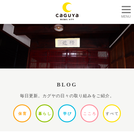
togg
MENU
BLOG
毎日更新。カグヤの日々の取り組みをご紹介。
保
育
暮ら
し
学
び
ここ
ろ
すべ
て