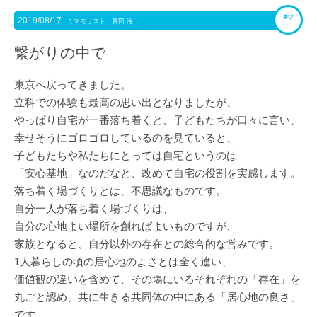
学び
2019/08/17
ミマモリスト 眞田 海
繋がりの中で
東京へ戻ってきました。
立科での体験も最高の思い出となりましたが、
やっぱり自宅が一番落ち着くと、子どもたちが口々に言い、
幸せそうにゴロゴロしているのを見ていると、
子どもたちや私たちにとっては自宅というのは
「安心基地」なのだなと、改めて自宅の役割を実感します。
落ち着く場づくりとは、不思議なものです。
自分一人が落ち着く場づくりは、
自分の心地よい場所を創ればよいものですが、
家族となると、自分以外の存在との総合的な営みです。
1人暮らしの頃の居心地のよさとは全く違い、
価値観の違いを含めて、その場にいるそれぞれの「存在」を
丸ごと認め、共に生きる共同体の中にある「居心地の良さ」
です。