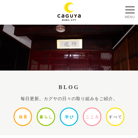
togg
MENU
BLOG
毎日更新。カグヤの日々の取り組みをご紹介。
保
育
暮ら
し
学
び
ここ
ろ
すべ
て