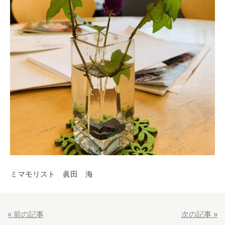
ミマモリスト 眞田 海
«
前の記事
次の記事
»