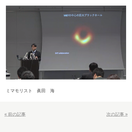
ミマモリスト 眞田 海
«
前の記事
次の記事
»