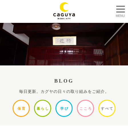
togg
MENU
BLOG
毎日更新。カグヤの日々の取り組みをご紹介。
保
育
暮ら
し
学
び
ここ
ろ
すべ
て