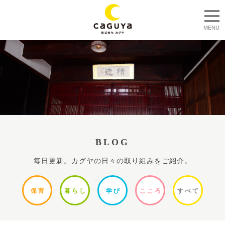
togg
MENU
BLOG
毎日更新。カグヤの日々の取り組みをご紹介。
保
育
暮ら
し
学
び
ここ
ろ
すべ
て