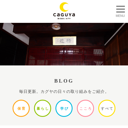
togg
MENU
BLOG
毎日更新。カグヤの日々の取り組みをご紹介。
保
育
暮ら
し
学
び
ここ
ろ
すべ
て