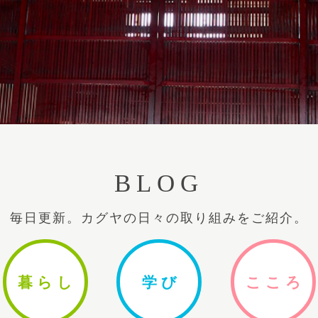
BLOG
毎日更新。カグヤの日々の取り組みをご紹介。
暮ら
し
学
び
ここ
ろ