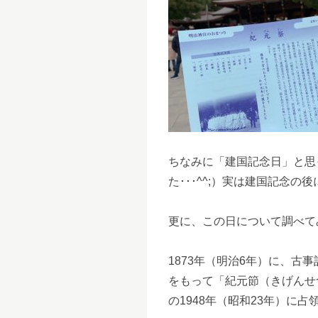
ちなみに「建国記念日」と思
た･･･^^;）実は建国記念
更に、この日について調べてみ
1873年（明治6年）に、
をもって「紀元節（きげんせ
の1948年（昭和23年）に占