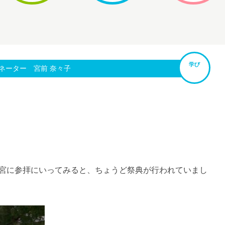
学び
ネーター 宮前 奈々子
日
。
宮に参拝にいってみると、ちょうど祭典が行われていまし