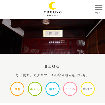
togg
MENU
BLOG
毎日更新。カグヤの日々の取り組みをご紹介。
保
育
暮ら
し
学
び
ここ
ろ
すべ
て