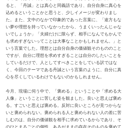
ると、「丹誠」とは真心と同義語であり、自分自身に真心を
込めるということかと思うと、少しイメージが変わりまし
た。また、文中のなかで印象的であった言葉に、「途方もな
い夢や理想を持っていなかったから、うまくいったんじゃな
いでしょうか」「夫婦だけに限らず、相手になんでもかんで
も求めすぎないってことは大事なことかもしれません。」と
いう言葉でした。理想とは自分自身の価値観そのもののこと
ですが、自分に理想を求めすぎることは自分のしたいことを
しているだけで、人としてすべきことをしている訳ではな
く、今回のテーマである丹誠という言葉のように、自分に真
心を尽くしているわけでもないのかもしれません。
今月、現場に伺う中で、「褒める」ということや「求める大
人像」ということに苦しむ姿を観ました。良いと思えば褒め
る。すごいと思えば褒める。反対に良いところが見つからな
いと褒められない。褒められる人と褒められない人の差に苦
しむのは、自分の価値観を相手に求めているからであり、そ
のひとまるごとの個性、あるがままの存在そのものを褒めて