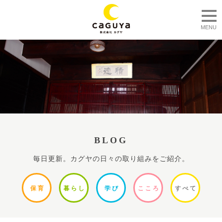
togg
MENU
BLOG
毎日更新。カグヤの日々の取り組みをご紹介。
保
育
暮ら
し
学
び
ここ
ろ
すべ
て