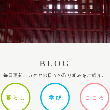
BLOG
毎日更新。カグヤの日々の取り組みをご紹介。
暮ら
し
学
び
ここ
ろ