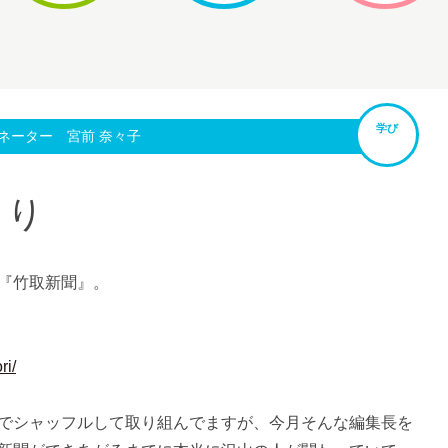
学び
ネーター 宮前 奈々子
くり
『竹取新聞』。
ri/
でシャッフルして取り組んでますが、今月そんな編集長を