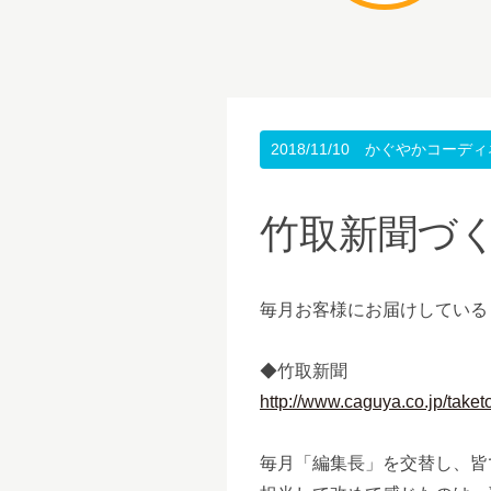
2018/11/10
かぐやかコーディ
竹取新聞づ
毎月お客様にお届けしている
◆竹取新聞
http://www.caguya.co.jp/taketo
毎月「編集長」を交替し、皆