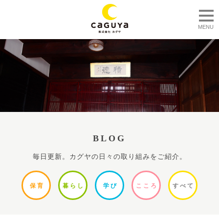
togg
MENU
BLOG
毎日更新。カグヤの日々の取り組みをご紹介。
保
育
暮ら
し
学
び
ここ
ろ
すべ
て