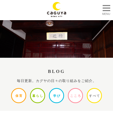
togg
MENU
BLOG
毎日更新。カグヤの日々の取り組みをご紹介。
保
育
暮ら
し
学
び
ここ
ろ
すべ
て