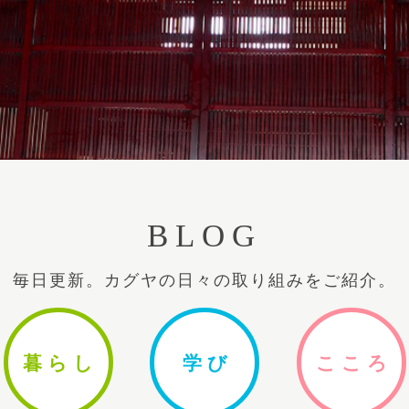
BLOG
毎日更新。カグヤの日々の取り組みをご紹介。
暮ら
し
学
び
ここ
ろ