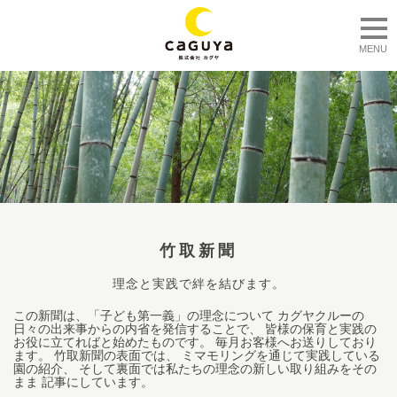
togg
MENU
竹取新聞
理念と実践で絆を結びます。
この新聞は、「子ども第一義」の理念について カグヤクルーの
日々の出来事からの内省を発信することで、 皆様の保育と実践の
お役に立てればと始めたものです。 毎月お客様へお送りしており
ます。 竹取新聞の表面では、 ミマモリングを通じて実践している
園の紹介、 そして裏面では私たちの理念の新しい取り組みをその
まま 記事にしています。