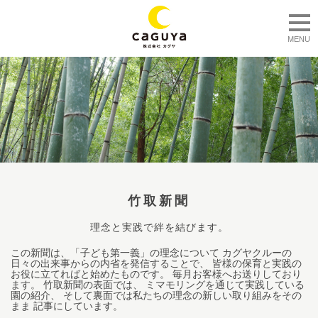
togg
MENU
竹取新聞
理念と実践で絆を結びます。
この新聞は、「子ども第一義」の理念について カグヤクルーの
日々の出来事からの内省を発信することで、 皆様の保育と実践の
お役に立てればと始めたものです。 毎月お客様へお送りしており
ます。 竹取新聞の表面では、 ミマモリングを通じて実践している
園の紹介、 そして裏面では私たちの理念の新しい取り組みをその
まま 記事にしています。