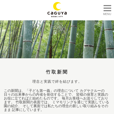
togg
MENU
竹取新聞
理念と実践で絆を結びます。
この新聞は、「子ども第一義」の理念について カグヤクルーの
日々の出来事からの内省を発信することで、 皆様の保育と実践の
お役に立てればと始めたものです。 毎月お客様へお送りしており
ます。 竹取新聞の表面では、 ミマモリングを通じて実践している
園の紹介、 そして裏面では私たちの理念の新しい取り組みをその
まま 記事にしています。