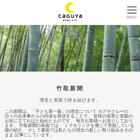
togg
MENU
竹取新聞
理念と実践で絆を結びます。
この新聞は、「子ども第一義」の理念について カグヤクルーの
日々の出来事からの内省を発信することで、 皆様の保育と実践の
お役に立てればと始めたものです。 毎月お客様へお送りしており
ます。 竹取新聞の表面では、 ミマモリングを通じて実践している
園の紹介、 そして裏面では私たちの理念の新しい取り組みをその
まま 記事にしています。