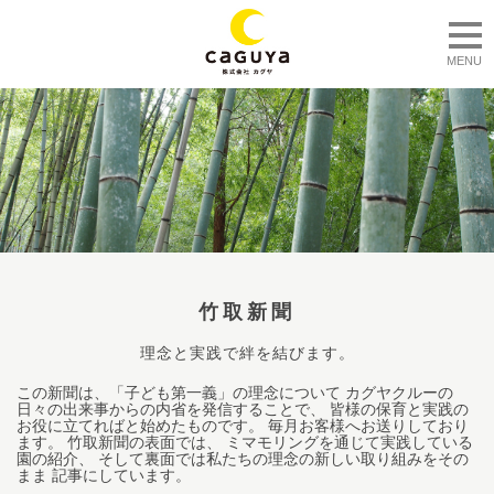
togg
MENU
竹取新聞
理念と実践で絆を結びます。
この新聞は、「子ども第一義」の理念について カグヤクルーの
日々の出来事からの内省を発信することで、 皆様の保育と実践の
お役に立てればと始めたものです。 毎月お客様へお送りしており
ます。 竹取新聞の表面では、 ミマモリングを通じて実践している
園の紹介、 そして裏面では私たちの理念の新しい取り組みをその
まま 記事にしています。