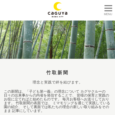
togg
MENU
竹取新聞
理念と実践で絆を結びます。
この新聞は、「子ども第一義」の理念について カグヤクルーの
日々の出来事からの内省を発信することで、 皆様の保育と実践の
お役に立てればと始めたものです。 毎月お客様へお送りしており
ます。 竹取新聞の表面では、 ミマモリングを通じて実践している
園の紹介、 そして裏面では私たちの理念の新しい取り組みをその
まま 記事にしています。