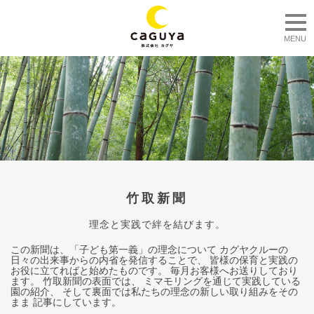
togg
MENU
竹取新聞
理念と実践で絆を結びます。
この新聞は、「子ども第一義」の理念について カグヤクルーの
日々の出来事からの内省を発信することで、 皆様の保育と実践の
お役に立てればと始めたものです。 毎月お客様へお送りしており
ます。 竹取新聞の表面では、 ミマモリングを通じて実践している
園の紹介、 そして裏面では私たちの理念の新しい取り組みをその
まま 記事にしています。