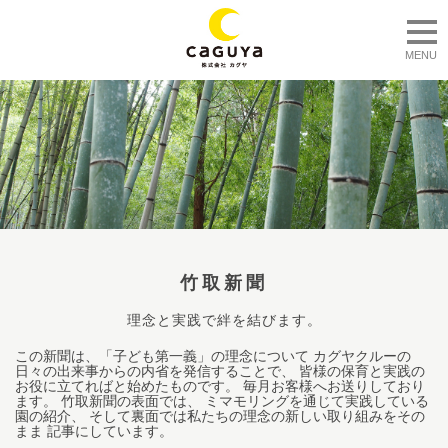
togg
MENU
竹取新聞
理念と実践で絆を結びます。
この新聞は、「子ども第一義」の理念について カグヤクルーの
日々の出来事からの内省を発信することで、 皆様の保育と実践の
お役に立てればと始めたものです。 毎月お客様へお送りしており
ます。 竹取新聞の表面では、 ミマモリングを通じて実践している
園の紹介、 そして裏面では私たちの理念の新しい取り組みをその
まま 記事にしています。