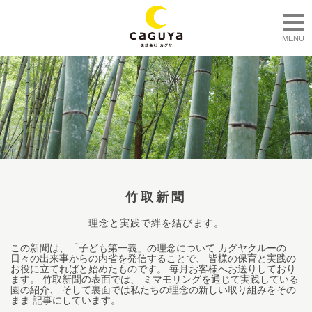
togg
MENU
竹取新聞
理念と実践で絆を結びます。
この新聞は、「子ども第一義」の理念について カグヤクルーの
日々の出来事からの内省を発信することで、 皆様の保育と実践の
お役に立てればと始めたものです。 毎月お客様へお送りしており
ます。 竹取新聞の表面では、 ミマモリングを通じて実践している
園の紹介、 そして裏面では私たちの理念の新しい取り組みをその
まま 記事にしています。