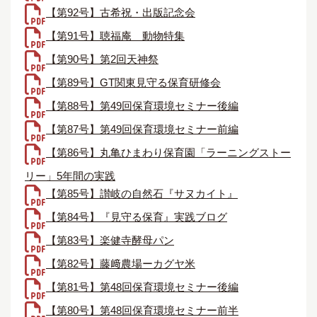
【第92号】古希祝・出版記念会
【第91号】聴福庵＿動物特集
【第90号】第2回天神祭
【第89号】GT関東見守る保育研修会
【第88号】第49回保育環境セミナー後編
【第87号】第49回保育環境セミナー前編
【第86号】丸亀ひまわり保育園「ラーニングストー
リー」5年間の実践
【第85号】讃岐の自然石『サヌカイト』
【第84号】『見守る保育』実践ブログ
【第83号】楽健寺酵母パン
【第82号】藤﨑農場ーカグヤ米
【第81号】第48回保育環境セミナー後編
【第80号】第48回保育環境セミナー前半