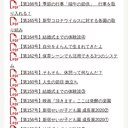
【第166号】季節の行事「端午の節供」＿行事を取
り入れる！
【第165号】新型コロナウイルスに対する各園の取
り組み
【第164号】結婚式までの体験談④
【第163号】自分をえらんで生まれてきたよ
【第162号】保育シーンでも活用できる3つのシステ
ム
【第161号】そもそも、休憩って何なんだ？
【第160号】人生の節目 旅立ち
【第159号】結婚式までの体験談③
【第158号】映画『頂きます』ここは発酵の楽園
【第157号】新宿せいが子ども園 成長展2020②
【第156号】新宿せいが子ども園 成長展2020①