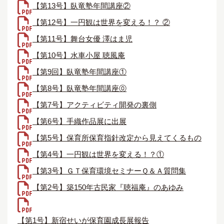
【第13号】臥竜塾年間講座②
【第12号】一円観は世界を変える！？ ②
【第11号】舞台女優 澤はま児
【第10号】水車小屋 聴風庵
【第9回】臥竜塾年間講座①
【第8号】臥竜塾年間講座⓪
【第7号】アクティビティ開発の裏側
【第6号】手織作品展に出展
【第5号】保育所保育指針改定から見えてくるもの
【第4号】一円観は世界を変える！？①
【第3号】ＧＴ保育環境セミナーＱ＆Ａ質問集
【第2号】築150年古民家『聴福庵』のあゆみ
【第1号】新宿せいが保育園成長展報告