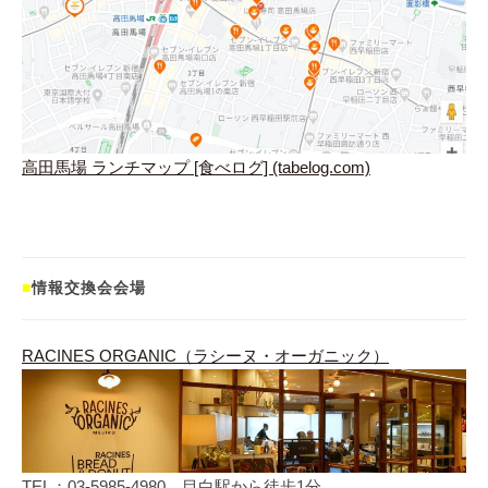
高田馬場 ランチマップ [食べログ] (tabelog.com)
■
情報交換会会場
RACINES ORGANIC（ラシーヌ・オーガニック）
TEL：03‐5985‐4980 目白駅から徒歩1分