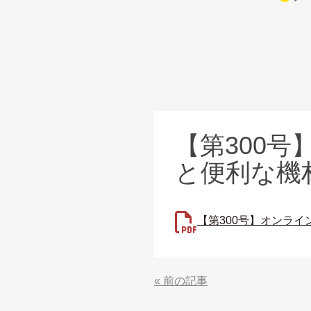
【第300
と便利な機
【第300号】オンラ
«
前の記事