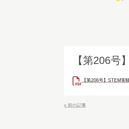
【第206号
【第206号】STEM
«
前の記事